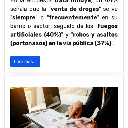
En la encuesta
Data Influye
, un
44%
señala que la "
venta de drogas
" se ve
"
siempre
" o "
frecuentemente
" en su
barrio o sector, seguido de los "
fuegos
artificiales (40%)
" y "
robos y asaltos
(portonazos) en la vía pública (37%)
".
Leer más...